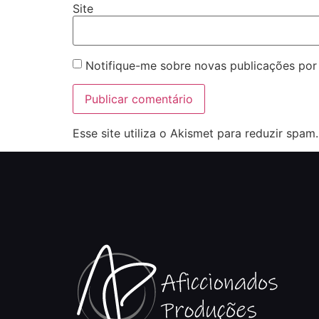
Site
Notifique-me sobre novas publicações por 
Esse site utiliza o Akismet para reduzir spam