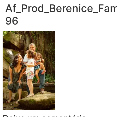
Af_Prod_Berenice_Fami
96