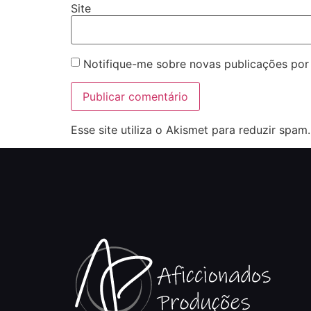
Site
Notifique-me sobre novas publicações por 
Esse site utiliza o Akismet para reduzir spam