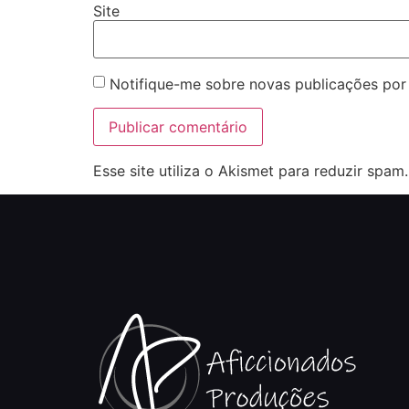
Site
Notifique-me sobre novas publicações por 
Esse site utiliza o Akismet para reduzir spam