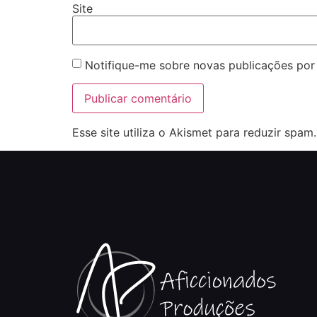
Site
Notifique-me sobre novas publicações por 
Esse site utiliza o Akismet para reduzir spam