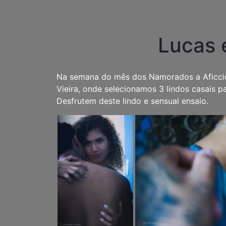
Lucas 
Na semana do mês dos Namorados a Aficcio
Vieira, onde selecionamos 3 lindos casais
Desfrutem deste lindo e sensual ensaio.