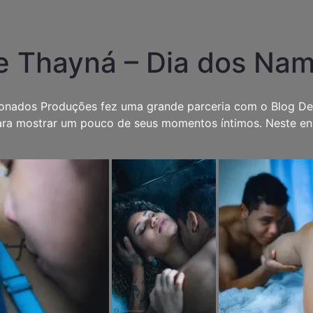
e Thayná – Dia dos Na
nados Produções fez uma grande parceria com o Blog De
 para mostrar um pouco de seus momentos íntimos. Neste e